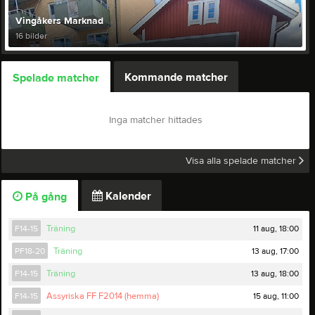
Vingåkers Marknad
16 bilder
Kommande matcher
Spelade matcher
Inga matcher hittades
Visa alla spelade matcher
Kalender
På gång
11 aug, 18:00
F14-15
Träning
13 aug, 17:00
PF18-20
Träning
13 aug, 18:00
F14-15
Träning
15 aug, 11:00
F14-15
Assyriska FF F2014 (hemma)