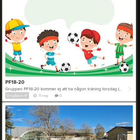
PF18-20
Gruppen PF18-20 kommer ej att ha någon träning torsdag (14/5) då det är en helgdag. Efter det fortsätter utomhusträningen som planerat.
Vingåkers IF
11 maj
0