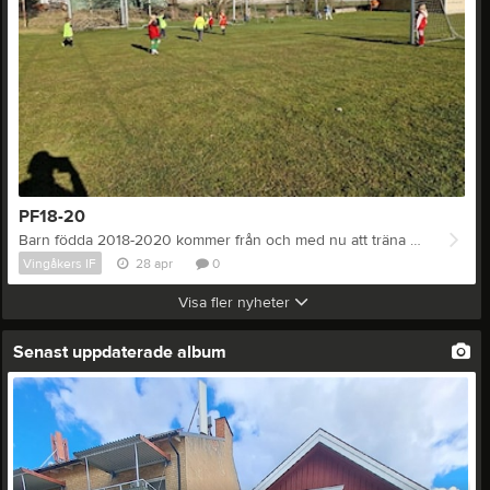
PF18-20
Barn födda 2018-2020 kommer från och med nu att träna på Vingåkers Idrottsplats. Torsdagar kl.17.00-18.00, dock ej Valborgsmässoafton!
Vingåkers IF
28 apr
0
Visa fler nyheter
Senast uppdaterade album