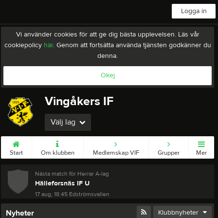
Logga in
Vi använder cookies för att ge dig bästa upplevelsen. Läs vår
cookiepolicy
här
. Genom att fortsätta använda tjänsten godkänner du
denna.
Okej
Vingåkers IF
Välj lag
Start
Om klubben
Medlemskap VIF
Grupper
Mer
Nästa match för Herrar A-lag
Hälleforsnäs IF U
17 aug, 18:45
Edströmsvallen
Nyheter
Klubbnyheter