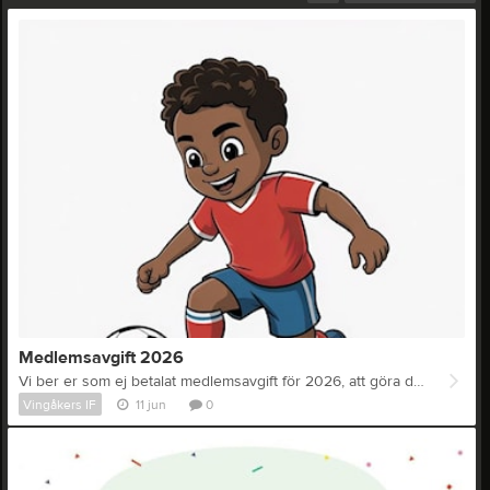
Medlemsavgift 2026
Vi ber er som ej betalat medlemsavgift för 2026, att göra detta snarast möjligt. Tackar er för att ni vill delta i Vingåkers Idrottsförening och driva den framåt!
Vingåkers IF
11 jun
0