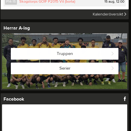
15 aug, 12:00
P14-15
Skogstorps GOIF P2015 Vit (borta)
Kalenderöversikt
Herrar A-lag
Truppen
Serier
Facebook